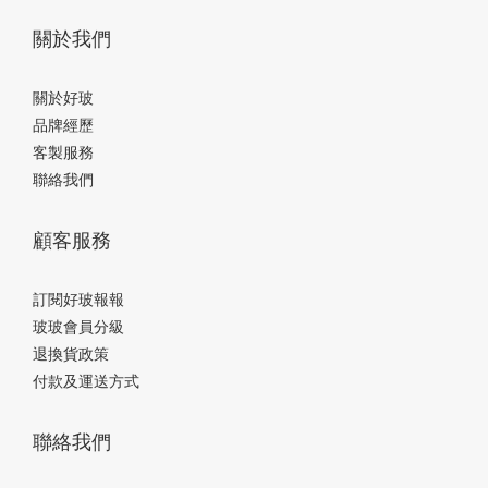
晚上九點。 在一天的中段，歡迎大家來喘一口氣的地方～ 聊完這
關於我們
些，突然覺得啜飲室不只是個想像，它有點像 noii noii 創作本身的樣
子：沒有要趕什麼，但讓人想多待一下。這次聯名的杯子和吸管，
大概也是這樣的角色。 好玻 × noii noii ｜兔子雙層玻璃杯、松鼠雙
關於好玻
層玻璃杯Estete 把自己世界裡的兔兔、松鼠、小狗帶來了，島民們
品牌經歷
用透明的玻璃工藝幫牠們做了新的樣子。歪歪斜斜，摸起來涼涼
客製服務
的，看起來亮亮的。用的時候雙層隔溫，熱的不燙手，冷的不積
聯絡我們
水，然後什麼都不用多想，拿起來歪著喝就對了.ᐟ.ᐟ 好玻 × noii noii
｜小狗造型玻璃吸管、兔子造型玻璃吸管啜飲室的住客還有她們冰
顧客服務
涼飲料吸上來的時候，她們臉上的腮紅和小配件會慢慢亮起來。兔
兔的小音符、小狗的星星，喝著喝著就一個一個亮了。搭配雙層杯
訂閱好玻報報
一起用，啜飲室的完整體驗就到齊啦～ ▉ 玻編後記這次和 noii noii
玻玻會員分級
的合作，從商品設計開發到採訪紀錄都超 鬆 懶。第一次碰面討論聯
退換貨政策
名時，整個氣氛就很「noii」，既慵懶、鬆軟，但聊到產品細節又立
付款及運送方式
刻認真起來。每隻動物的耳朵角度、眼神方向、身體弧度都是調整
再調整。「這裡可以再歪一點嗎？」、「嘴巴旁邊的毛要更蓬
聯絡我們
鬆」，這些看似微小的堅持，最後成就了每個角色的靈魂。這種
「鬆鬆地玩、嚴謹地做」的態度，正是 noii noii 創作裡最迷人的地