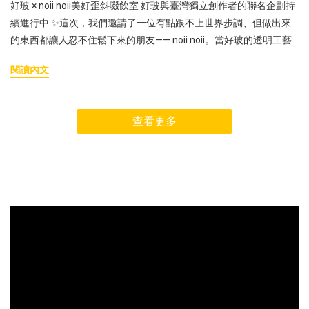
好玻 × noii noii美好歪斜啜飲室 好玻與臺灣獨立創作者的聯名企劃持
續進行中 ✨這次，我們邀請了一位有點跟不上世界步調、但做出來
的東西都讓人忍不住鬆下來的朋友—— noii noii。當好玻的透明工藝
遇上 noii noii 詼諧怪巧的手作世界，我們一起打造了「美好歪斜啜飲
閱讀內文
室」，一個可以歪著喝、鬆著待的地方。Estete 平常都喝什麼？ 喝
飲料有沒有什麼怪癖？ 如果啜飲室真的開張，會放什麼音樂？ 一起
來聊聊吧！ ▉ 關於 noii noiinoii noii｜創作者 - Estete台灣獨立手作
查看更多
品牌，2018 年成立。品牌名取自留學西班牙時被 home 媽碎念房間
太亂的聲音。以手捏陶為主要媒材，結合可愛中帶點幽默的插畫，
拼接出詼諧怪巧的創作。期待以美好歪斜、鬆軟自在、屬於大人的
可愛，持續療癒整個世界。 Q1：因為這次主題叫「美好歪斜啜飲
室」。先聊聊喝東西這件事，妳平常最喜歡喝什麼飲料？有沒有一
直想嘗試但還沒喝過的？那這次的杯子和吸管，妳會想拿來喝什
麼？喜歡喝冰涼的無糖茶，起床就會馬上想喝一杯，出國也會帶著
茶包，不能沒有它～ 這次的杯子和吸管會想拿來喝奶茶或氣泡飲。
裝上不透明的飲料，動物的造型會更明顯！ Q2：妳自己喝飲料的時
候，有沒有什麼小習慣或怪癖？比如一定要加冰、一定要用吸管之
類的。我小時候很不喜歡用大家共用的馬克杯， 都會刻意挑把手邊