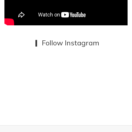
邊、比較少人碰的地方喝，覺得這樣比較乾淨。高中時期很喜歡喝
很冰的飲料，買手搖飲都會請店員幫我做多冰。 不過現在為了健
康，改成微冰了～ Q3：這次來到玻玻島的有兔兔、松鼠、小狗。如
果牠們在啜飲室裡工作，妳覺得牠們各自會負責什麼？小狗 iDog 適
合在門口迎接客人， 小兔 阿咪 應該是負責點單的，但動作很慢常常
出錯， 松鼠 Sosu 負責庫存管理，牠很會囤東西，也會把自己的零
▎ Follow Instagram
食藏在倉庫工作時偷吃。 Q4：從手捏陶到雙層玻璃，材質變得完全
透明了。看到自己的角色住進玻璃裡，有什麼不一樣的感覺？陶土
的感覺比較厚實，會有一種被捏過、留下手的痕跡；​玻璃則完全不
同，它是輕盈、透明的，表面光滑無暇。 ​當角色進到玻璃裡，我其
實有點驚喜。​牠們不像在陶裡那樣厚實地存在，而是變成一種漂浮
著的狀態， ​好像真的住在杯子裡，跟著飲料一起晃動。​光線會穿過
牠們，陪著你一起喝水、喝咖啡，變成生活裡的一部分。 Q5：這次
聯名主題是「美好歪斜啜飲室」。如果這間店真的存在，妳會希望
裡面放什麼音樂？我會放鬆軟、但還是有一點節奏感的音樂。 時間
會稍微變慢，進來的人可以安心發呆，不會有人催你。 ♪ Lily — 鈴木
真海子、Rachel ♪ Kokomo, IN — Japanese Breakfas Q6：承上
題，那啜飲室的營業時間會是幾點到幾點？我覺得會是下午兩點到