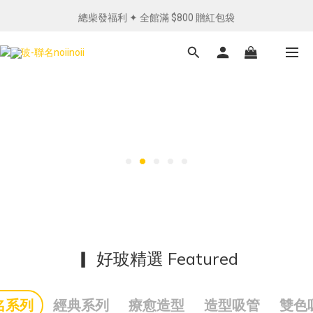
總柴發福利 ✦ 全館滿 $800 贈紅包袋
單筆消費滿 NTD1200 免運費︵✧ 
單筆消費滿 NTD1200 免運費︵✧ 
▎ 好玻精選 Featured
名系列
經典系列
療愈造型
造型吸管
雙色