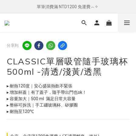
單筆消費滿 NTD1200 免運費︵✧ 
單筆消費滿 NTD1200 免運費︵✧ 
總柴發福利 ✦ 全館滿 $800 贈紅包袋
單筆消費滿 NTD1200 免運費︵✧ 
分享到
CLASSIC單層吸管隨手玻璃杯
500ml -清透/淺黃/透黑
▸ 耐熱120度｜安心盛裝熱飲不緊張
▸ 增加杯蓋｜有了蓋子，隨手帶出門也ok！
▸ 容量加大｜500 ml  滿足日常大容量
▸ 整杯可拆洗｜手工硼玻璃杯、矽膠圈
▸ 耐熱至120℃