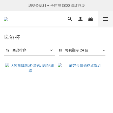
總柴發福利 ✦ 全館滿 $800 贈紅包袋
單筆消費滿 NTD1200 免運費︵✧ 
單筆消費滿 NTD1200 免運費︵✧ 
啤酒杯
商品排序
每頁顯示 24 個