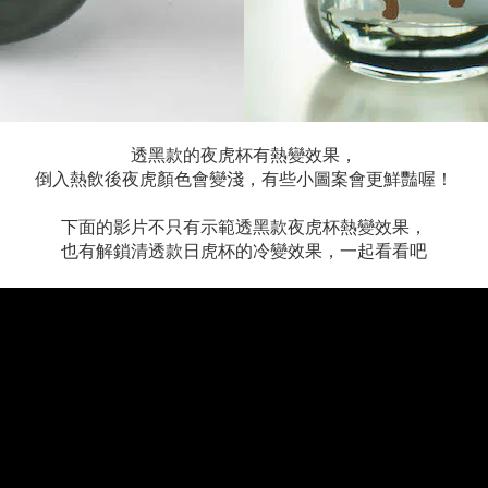
透黑款的夜虎杯有熱變效果，
倒入熱飲後夜虎顏色會變淺，有些小圖案會更鮮豔喔！
下面的影片不只有示範透黑款夜虎杯熱變效果，
也有解鎖清透款日虎杯的冷變效果，一起看看吧