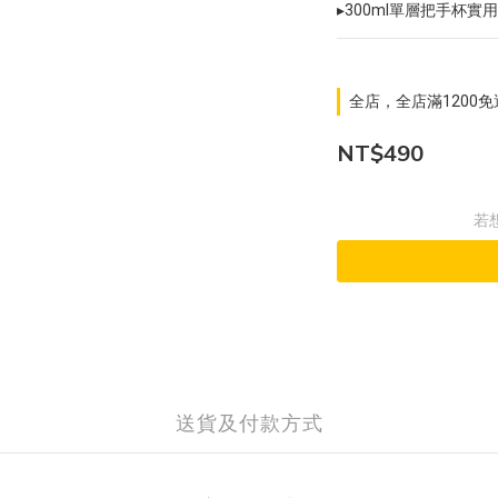
▸300ml單層把手杯實
全店，全店滿1200
NT$490
若
送貨及付款方式