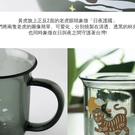
黃虎旗上正反
2
面的老虎眼睛象徵「日夜護國」
們將兩隻老虎的圖像簡單、可愛化，分別燒製在清透、透黑的杯
也同時象徵在日與夜之間守護著台灣!