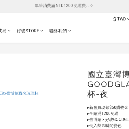
總柴發福利 ✦ 全館滿 $800 贈紅包袋
單筆消費滿 NTD1200 免運費︵✧ 
$
TWD
單筆消費滿 NTD1200 免運費︵✧ 
玻島
好玻STORE
聯絡我們
國立臺灣博
GOODGL
杯-夜
▸新會員現領$50購物金
▸全館滿1200免運
▸臺博館 × 好玻GOODG
▸倒入熱飲瞬間變色