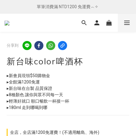
單筆消費滿 NTD1200 免運費︵✧ 
單筆消費滿 NTD1200 免運費︵✧ 
總柴發福利 ✦ 全館滿 $800 贈紅包袋
單筆消費滿 NTD1200 免運費︵✧ 
分享到
新台味color啤酒杯
▸新會員現領$50購物金
▸全館滿1200免運
▸新台味在台製 品質保證
▸8種顏色 讓你與眾不同每一天
▸輕薄好就口 順口暢飲一杯接一杯
▸180ml 走到哪喝到哪
全店，全店滿1200免運費！(不適用離島、海外)