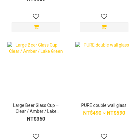
Large Beer Glass Cup –
PURE double wall glass
Clear / Amber / Lake
NT$490 ~ NT$590
Green
NT$360