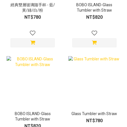
經典雙層玻璃隨手杯 - 藍/
BOBO ISLAND-Glass
黃/綠/白/粉
Tumbler with Straw
NT$780
NT$820
BOBO ISLAND-Glass
Glass Tumbler with Straw
Tumbler with Straw
NT$780
NT$820