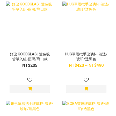
好玻 GOODGLAS | 雙色吸
HUG單層把手玻璃杯-清透/
管單入組-藍黑/彎口款
琥珀/透黑色
NT$205
NT$420 ~ NT$490