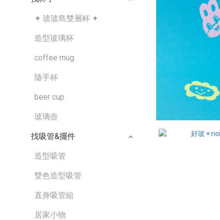
✦ 玻玻島雙層杯 ✦
造型玻璃杯
coffee mug
隨手杯
beer cup
玻璃壺
找吸管&擺件
造型吸管
雙色造型吸管
直身吸管組
居家小物