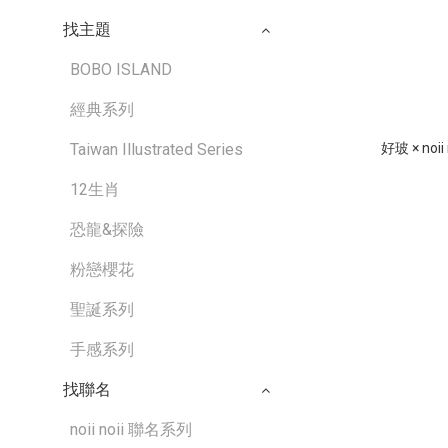
找主題
BOBO ISLAND
經典系列
Taiwan Illustrated Series
好玻 × no
12生肖
恐龍&探險
粉戀櫻花
聖誕系列
手感系列
找聯名
noii noii 聯名系列