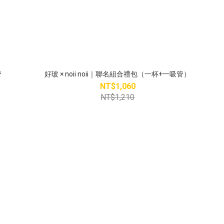
管
好玻 × noii noii｜聯名組合禮包（一杯+一吸管）
NT$1,060
NT$1,210