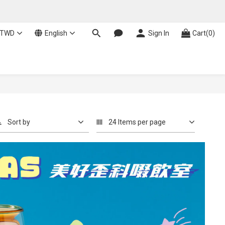
TWD
English
Sign In
Cart(0)
Sort by
24 Items per page