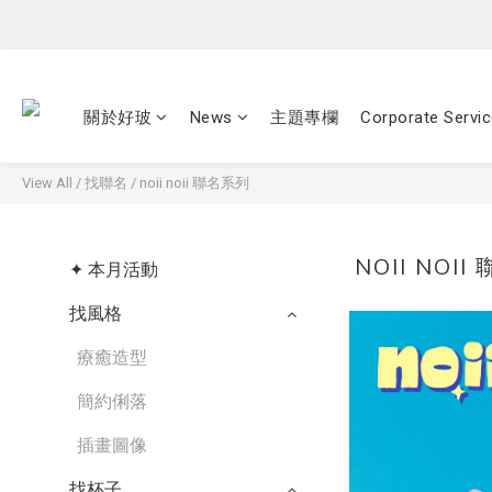
關於好玻
News
主題專欄
Corporate Servi
View All
/
找聯名
/
noii noii 聯名系列
NOII NOI
✦ 本月活動
找風格
療癒造型
簡約俐落
插畫圖像
找杯子