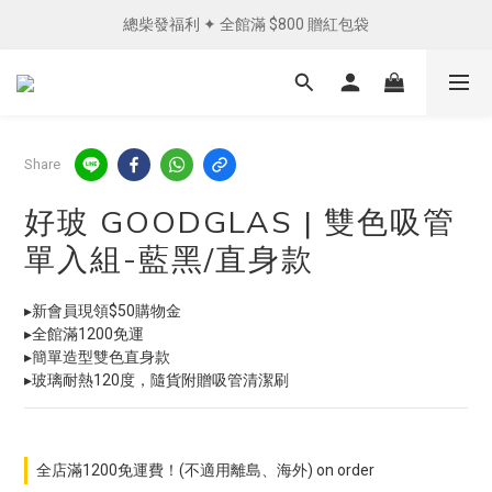
總柴發福利 ✦ 全館滿 $800 贈紅包袋
單筆消費滿 NTD1200 免運費︵✧ 
單筆消費滿 NTD1200 免運費︵✧ 
Share
好玻 GOODGLAS | 雙色吸管
單入組-藍黑/直身款
▸新會員現領$50購物金
▸全館滿1200免運
▸簡單造型雙色直身款
▸玻璃耐熱120度，隨貨附贈吸管清潔刷
全店滿1200免運費！(不適用離島、海外) on order