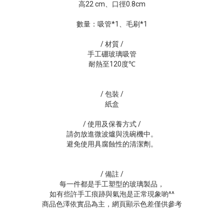
高22 cm、口徑0.8cm
數量：吸管*1、毛刷*1
/ 材質 /
手工硼玻璃吸管
耐熱至120度℃
/ 包裝 /
紙盒
/ 使用及保養方式 /
請勿放進微波爐與洗碗機中。
避免使用具腐蝕性的清潔劑。
/ 備註 /
每一件都是手工塑型的玻璃製品，
如有些許手工痕跡與氣泡是正常現象喲^^
商品色澤依實品為主，網頁顯示色差僅供參考