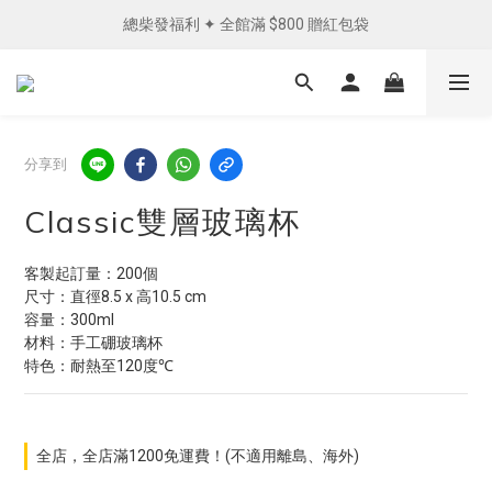
總柴發福利 ✦ 全館滿 $800 贈紅包袋
單筆消費滿 NTD1200 免運費︵✧ 
單筆消費滿 NTD1200 免運費︵✧ 
分享到
Classic雙層玻璃杯
客製起訂量：200個
尺寸：直徑8.5 x 高10.5 cm
容量：300ml
材料：手工硼玻璃杯
特色：耐熱至120度℃
全店，全店滿1200免運費！(不適用離島、海外)