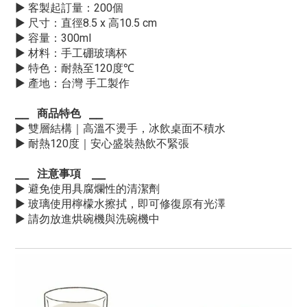
▶
客製起訂量：200個
▶ 尺寸：直徑8.5 x 高10.5 cm
▶
容量：300ml
▶
材料：手工硼玻璃杯
▶
特色：耐熱至120度℃
▶
產地：台灣 手工製作
⎯⎯
商品特色
⎯⎯
▶ 雙層結構｜高溫不燙手，冰飲桌面不積水
▶ 耐熱120度｜安心盛裝熱飲不緊張
⎯⎯
注意事項
⎯⎯
▶
避免使用具腐爛性的清潔劑
▶
玻璃使用檸檬水擦拭，即可修復原有光澤
▶
請勿放進烘碗機與洗碗機中