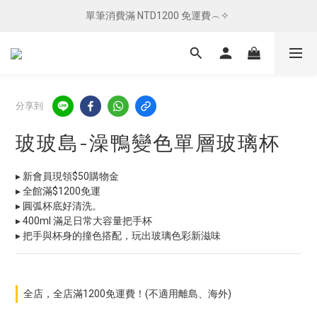
單筆消費滿 NTD1200 免運費︵✧ 
單筆消費滿 NTD1200 免運費︵✧ 
總柴發福利 ✦ 全館滿 $800 贈紅包袋
單筆消費滿 NTD1200 免運費︵✧ 
分享到
玻玻島-澡鴨變色單層玻璃杯
▸ 新會員現領$50購物金
▸ 全館滿$1200免運
▸ 圓弧杯底好清洗。
▸ 400ml 滿足日常大容量把手杯
▸ 把手與杯身的撞色搭配，玩出玻璃色彩新滋味
全店，全店滿1200免運費！(不適用離島、海外)