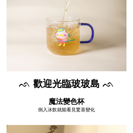
ᨒ
歡迎光臨玻玻島
ᨒ
魔法變色杯
倒入冰飲就能看見驚喜變化