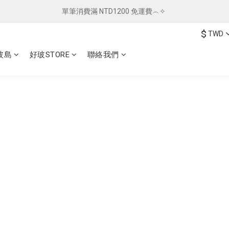
單筆消費滿 NTD1200 免運費︵✧ 
單筆消費滿 NTD1200 免運費︵✧ 
$
TWD
總柴發福利 ✦ 全館滿 $800 贈紅包袋
玻島
好玻STORE
聯絡我們
單筆消費滿 NTD1200 免運費︵✧ 