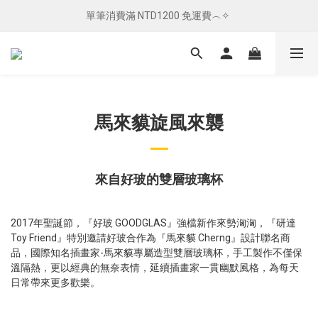
單筆消費滿 NTD1200 免運費︵✧ 
單筆消費滿 NTD1200 免運費︵✧ 
總柴發福利 ✦ 全館滿 $800 贈紅包袋
單筆消費滿 NTD1200 免運費︵✧ 
馬來貘旋風來襲
來自好玻的雙層玻璃杯
2017年聖誕節，『好玻 GOODGLAS』強檔新作來勢洶洶，『研達
Toy Friend』特別邀請好玻合作為『馬來貘 Cherng』設計聯名商
品，國際知名插畫家-馬來貘專屬造型雙層玻璃杯，手工製作不僅保
溫隔熱，更以經典的無奈表情，延續插畫家一貫幽默風格，為每天
日常帶來更多歡樂。