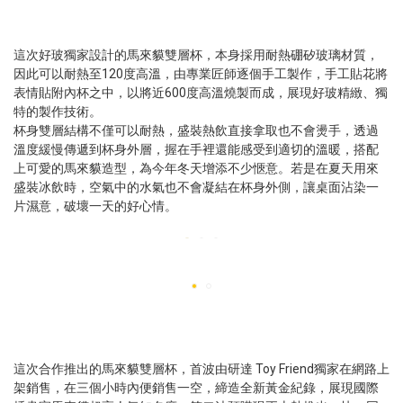
這次好玻獨家設計的馬來貘雙層杯，本身採用耐熱硼矽玻璃材質，
因此可以耐熱至120度高溫，由專業匠師逐個手工製作，手工貼花將
表情貼附內杯之中，以將近600度高溫燒製而成，展現好玻精緻、獨
特的製作技術。
杯身雙層結構不僅可以耐熱，盛裝熱飲直接拿取也不會燙手，透過
溫度緩慢傳遞到杯身外層，握在手裡還能感受到適切的溫暖，搭配
上可愛的馬來貘造型，為今年冬天增添不少愜意。若是在夏天用來
盛裝冰飲時，空氣中的水氣也不會凝結在杯身外側，讓桌面沾染一
片濕意，破壞一天的好心情。
這次合作推出的馬來貘雙層杯，首波由研達 Toy Friend獨家在網路上
架銷售，在三個小時內便銷售一空，締造全新黃金紀錄，展現國際