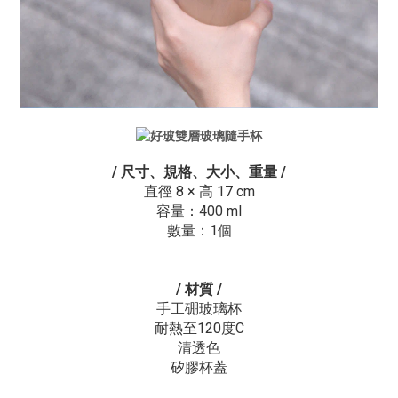
/ 尺寸、規格、大小、重量
/
直徑 8 × 高 17 cm
容量：400 ml
數量：1個
/ 材質
/
手工硼玻璃杯
耐熱至120度C
清透色
矽膠杯蓋