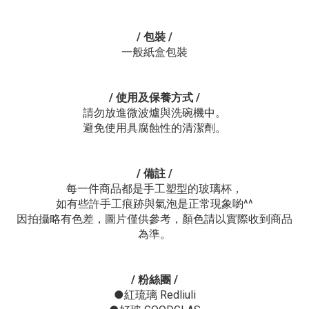
/ 包裝
/
一般紙盒包裝
/ 使用及保養方式 /
請勿放進微波爐與洗碗機中。
避免使用具腐蝕性的清潔劑。
/ 備註 /
每一件商品都是手工塑型的玻璃杯，
如有些許手工痕跡與氣泡是正常現象喲^^
因拍攝略有色差，圖片僅供參考，顏色請以實際收到商品
為準。
/ 粉絲團 /
●紅琉璃 Redliuli