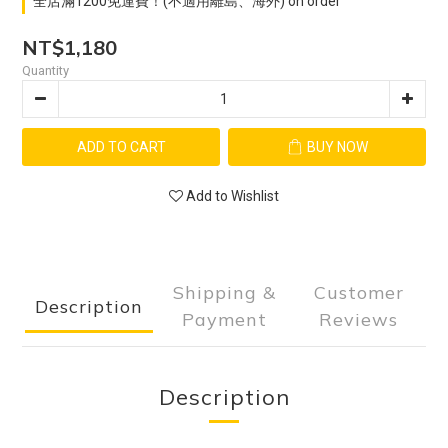
全店滿1200免運費！(不適用離島、海外) on order
NT$1,180
Quantity
ADD TO CART
BUY NOW
Add to Wishlist
Shipping &
Customer
Description
Payment
Reviews
Description