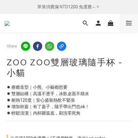
單筆消費滿 NTD1200 免運費︵✧ 
單筆消費滿 NTD1200 免運費︵✧ 
總柴發福利 ✦ 全館滿 $800 贈紅包袋
單筆消費滿 NTD1200 免運費︵✧ 
Share
ZOO ZOO雙層玻璃隨手杯 -
小貓
✹ 療癒造型｜小熊、小貓都想要
✹ 雙層結構｜高溫不燙手，冰飲桌面不積水
✹ 耐熱120度｜安心盛裝熱飲不緊張
✹ 增加杯蓋｜有了蓋子，隨手帶出門也ok！
✹ 輕鬆清潔｜內杯圓弧底，刷洗零死角