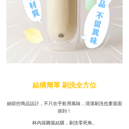
結構簡單 刷洗全方位
細節控商品設計，不只在乎飲用風味，清潔刷洗也要面面
俱到！
杯內採圓弧結購，刷洗零死角。