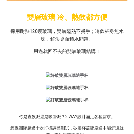
雙層玻璃 冷、熱飲都方便
採用耐熱120度玻璃，雙層隔熱不燙手；冷飲杯身無水
珠，解決桌面積水問題。
用過就回不去的雙層玻璃結購！
你是直飲派還是吸管派？2 WAY設計滿足各種需求。
經過團隊超過十次打樣調整測試，矽膠杯蓋硬度適中能舒適就