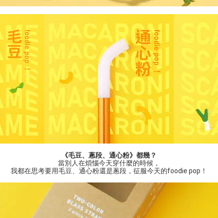
《毛豆、蔥段、通心粉》都幾？
當別人在煩惱今天穿什麼的時候，
我都在思考要用毛豆、通心粉還是蔥段，征服今天的foodie pop！