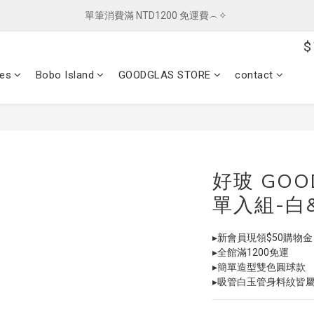
單筆消費滿 NTD1200 免運費︵✧ 
單筆消費滿 NTD1200 免運費︵✧ 
$
總柴發福利 ✦ 全館滿 $800 贈紅包袋
ces
Bobo Island
GOODGLAS STORE
contact
單筆消費滿 NTD1200 免運費︵✧ 
好玻 GOO
單入組-白
▸新會員現領$50購物金
▸全館滿1200免運
▸簡單造型雙色圓球款
▸吸管白玉管身料紋皆