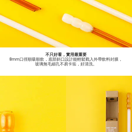
不只好看，實用最重要
8mm
口徑順吸順飲，底部斜口設計能輕鬆戳入外帶飲料封膜，
玻璃無毛細孔不易卡垢，好清洗。