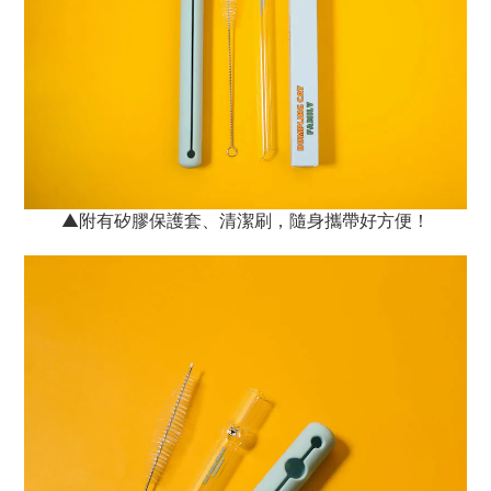
▲附有矽膠保護套、清潔刷，隨身攜帶好方便！