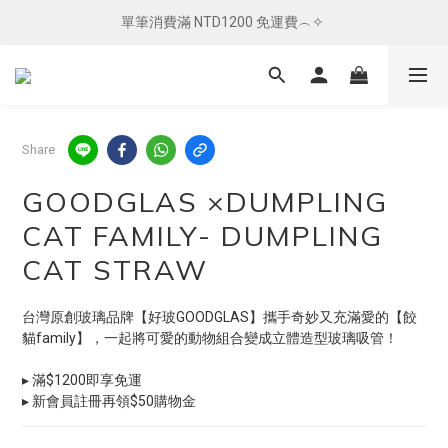
單筆消費滿 NTD1200 免運費︵✧ 
單筆消費滿 NTD1200 免運費︵✧ 
總柴發福利 ✦ 全館滿 $800 贈紅包袋
單筆消費滿 NTD1200 免運費︵✧ 
Share
GOODGLAS ×DUMPLING
CAT FAMILY- DUMPLING
CAT STRAW
台灣原創玻璃品牌【好玻GOODGLAS】攜手奇妙又充滿愛的【餃
貓family】，一起將可愛的動物組合變成立體造型玻璃吸管！
▸ 滿$1200即享免運
▸ 新會員註冊再領$50購物金