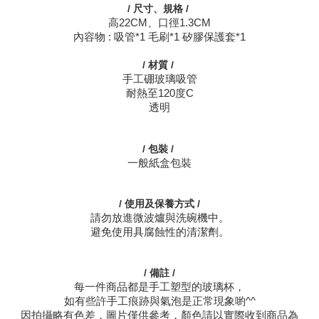
/ 尺寸、規格 /
高22CM、口徑1.3CM
內容物 : 吸管*1 毛刷*1 矽膠保護套*1
/ 材質
/
手工硼玻璃吸管
耐熱至120度C
透明
/ 包裝
/
一般紙盒包裝
/ 使用及保養方式 /
請勿放進微波爐與洗碗機中。
避免使用具腐蝕性的清潔劑。
/ 備註 /
每一件商品都是手工塑型的玻璃杯，
如有些許手工痕跡與氣泡是正常現象喲^^
因拍攝略有色差，圖片僅供參考，顏色請以實際收到商品為