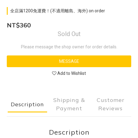
全店滿1200免運費！(不適用離島、海外) on order
NT$360
Sold Out
Please message the shop owner for order details.
MESSAGE
Add to Wishlist
Shipping &
Customer
Description
Payment
Reviews
Description