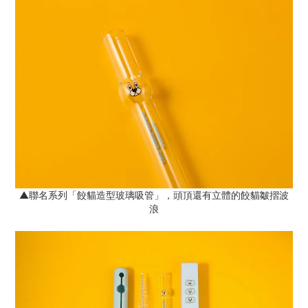
▲聯名系列「
餃貓造型玻璃吸管
」，頭頂還有立體的餃貓皺摺波
浪