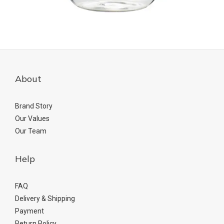
About
Brand Story
Our Values
Our Team
Help
FAQ
Delivery & Shipping
Payment
Return Policy