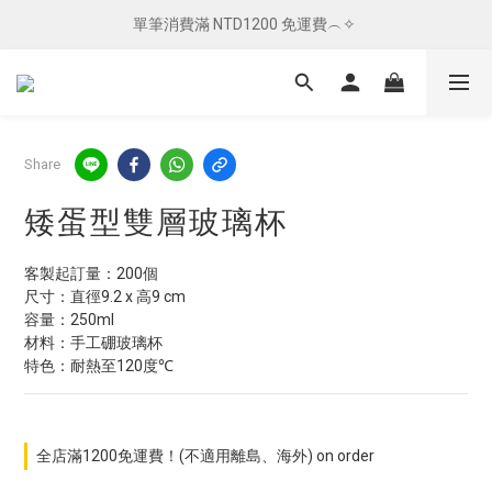
單筆消費滿 NTD1200 免運費︵✧ 
單筆消費滿 NTD1200 免運費︵✧ 
總柴發福利 ✦ 全館滿 $800 贈紅包袋
單筆消費滿 NTD1200 免運費︵✧ 
Share
矮蛋型雙層玻璃杯
客製起訂量：200個
尺寸：直徑9.2 x 高9 cm
容量：250ml
材料：手工硼玻璃杯
特色：耐熱至120度℃
全店滿1200免運費！(不適用離島、海外) on order