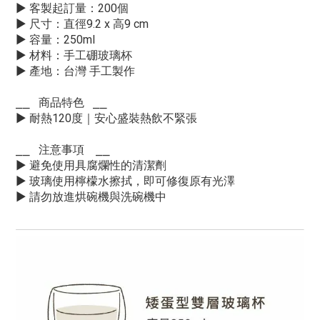
▶ 客製起訂量：200個
▶ 尺寸：直徑9.2 x 高9 cm
▶ 容量：250ml
▶ 材料：手工硼玻璃杯
▶ 產地：台灣 手工製作
⎯⎯
商品特色
⎯⎯
▶ 耐熱120度｜安心盛裝熱飲不緊張
⎯⎯ 注意事項
⎯⎯
▶ 避免使用具腐爛性的清潔劑
▶ 玻璃使用檸檬水擦拭，即可修復原有光澤
▶ 請勿放進烘碗機與洗碗機中