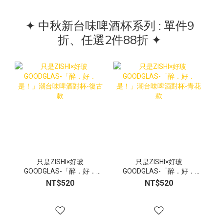
✦ 中秋新台味啤酒杯系列 : 單件9
折、任選2件88折 ✦
只是ZISHI×好玻
只是ZISHI×好玻
GOODGLAS-「醉．好．
GOODGLAS-「醉．好．
是！」潮台味啤酒對杯-復
是！」潮台味啤酒對杯-青
NT$520
NT$520
古款
花款