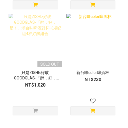
SOLD OUT
只是ZISHI×好玻
新台味color啤酒杯
GOODGLAS-「醉．好．
NT$230
是！」潮台味啤酒對杯-心
NT$1,020
動2組4杯好醉組合