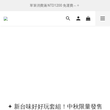
單筆消費滿 NTD1200 免運費︵✧ 
單筆消費滿 NTD1200 免運費︵✧ 
總柴發福利 ✦ 全館滿 $800 贈紅包袋
單筆消費滿 NTD1200 免運費︵✧ 
✦ 新台味好好玩套組！中秋限量發售