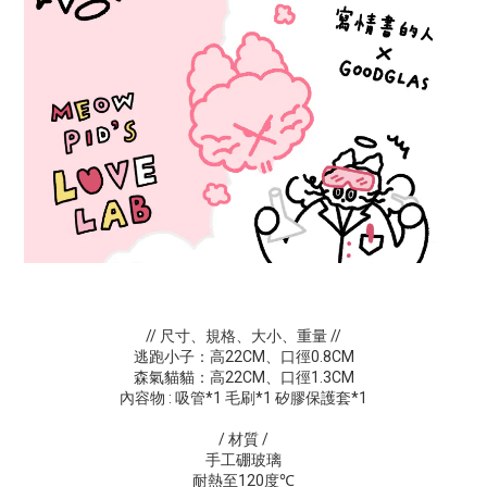
// 尺寸、規格、大小、重量
//
逃跑小子：高22CM、口徑0.8CM
森氣貓貓：高22CM、口徑1.3CM
內容物 : 吸管*1 毛刷*1 矽膠保護套*1
/ 材質 /
手工硼玻璃
耐熱至120度℃