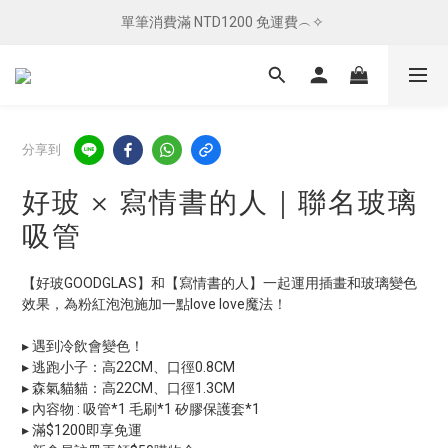
單筆消費滿 NTD1200 免運費︵✧ 
單筆消費滿 NTD1200 免運費︵✧ 
總柴發福利 ✦ 全館滿 $800 贈紅包袋
單筆消費滿 NTD1200 免運費︵✧ 
分享到
好玻 × 寫情書的人｜聯名玻璃
吸管
【好玻GOODGLAS】和【寫情書的人】一起運用插畫和玻璃變色
效果，為粉紅泡泡施加一點love love魔法！
▸ 遇到冷飲會變色！
▸ 逃跑小子：高22CM、口徑0.8CM
▸ 森氣貓貓：高22CM、口徑1.3CM
▸ 內容物 : 吸管*1 毛刷*1 矽膠保護套*1
▸ 滿$1200即享免運