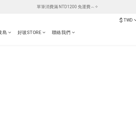
單筆消費滿 NTD1200 免運費︵✧ 
單筆消費滿 NTD1200 免運費︵✧ 
$
TWD
總柴發福利 ✦ 全館滿 $800 贈紅包袋
玻島
好玻STORE
聯絡我們
單筆消費滿 NTD1200 免運費︵✧ 