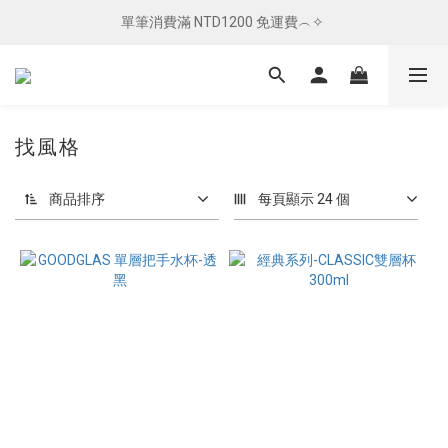
單筆消費滿 NTD1200 免運費︵✧ 
單筆消費滿 NTD1200 免運費︵✧ 
總柴發福利 ✦ 全館滿 $800 贈紅包袋
單筆消費滿 NTD1200 免運費︵✧ 
找風格
商品排序
每頁顯示 24 個